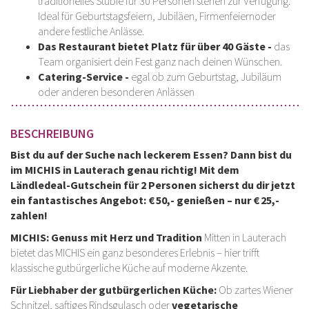
traditionelles Stüble für 30 Personen stehen zur Verfügung.
Ideal für Geburtstagsfeiern, Jubiläen, Firmenfeiernoder
andere festliche Anlässe.
Das Restaurant bietet Platz für über 40 Gäste -
das
Team organisiert dein Fest ganz nach deinen Wünschen.
Catering-Service -
egal ob zum Geburtstag, Jubiläum
oder anderen besonderen Anlässen
BESCHREIBUNG
Bist du auf der Suche nach leckerem Essen? Dann bist du
im MICHIS in Lauterach genau richtig! Mit dem
Ländledeal-Gutschein für 2 Personen sicherst du dir jetzt
ein fantastisches Angebot: € 50,- genießen – nur € 25,-
zahlen!
MICHIS: Genuss mit Herz und Tradition
Mitten in Lauterach
bietet das MICHIS ein ganz besonderes Erlebnis – hier trifft
klassische gutbürgerliche Küche auf moderne Akzente.
Für Liebhaber der gutbürgerlichen Küche:
Ob zartes Wiener
Schnitzel, saftiges Rindsgulasch oder
vegetarische