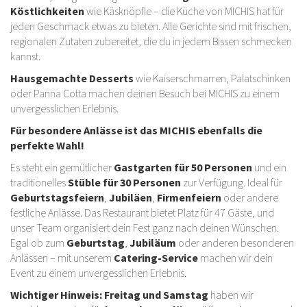
Köstlichkeiten
wie Käsknöpfle – die Küche von MICHIS hat für
jeden Geschmack etwas zu bieten. Alle Gerichte sind mit frischen,
regionalen Zutaten zubereitet, die du in jedem Bissen schmecken
kannst.
Hausgemachte Desserts
wie Kaiserschmarren, Palatschinken
oder Panna Cotta machen deinen Besuch bei MICHIS zu einem
unvergesslichen Erlebnis.
Für besondere Anlässe ist das MICHIS ebenfalls die
perfekte Wahl!
Es steht ein gemütlicher
Gastgarten für 50 Personen
und ein
traditionelles
Stüble für 30 Personen
zur Verfügung. Ideal für
Geburtstagsfeiern
,
Jubiläen
,
Firmenfeiern
oder andere
festliche Anlässe. Das Restaurant bietet Platz für 47 Gäste, und
unser Team organisiert dein Fest ganz nach deinen Wünschen.
Egal ob zum
Geburtstag
,
Jubiläum
oder anderen besonderen
Anlässen – mit unserem
Catering-Service
machen wir dein
Event zu einem unvergesslichen Erlebnis.
Wichtiger Hinweis:
Freitag und Samstag
haben wir