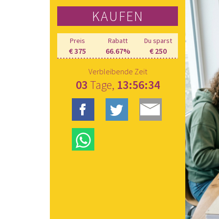
KAUFEN
Preis
Rabatt
Du sparst
€ 375
66.67%
€ 250
Verbleibende Zeit
03
Tage,
13:56:33