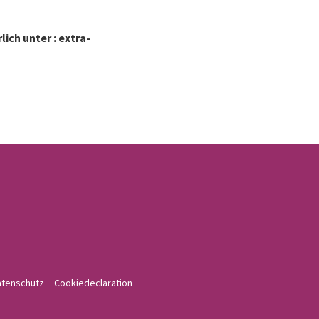
ich unter : extra-
atenschutz
Cookiedeclaration