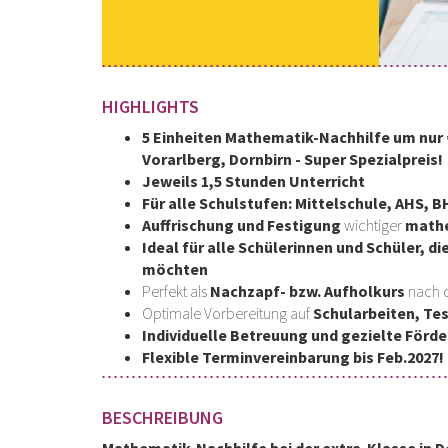
HIGHLIGHTS
5 Einheiten Mathematik-Nachhilfe um nur € 
Vorarlberg, Dornbirn - Super Spezialpreis!
Jeweils 1,5 Stunden Unterricht
Für alle Schulstufen: Mittelschule, AHS, 
Auffrischung und Festigung
wichtiger
mathe
Ideal für alle
Schülerinnen und Schüler,
di
möchten
Perfekt als
Nachzapf- bzw. Aufholkurs
nach 
Optimale Vorbereitung auf
Schularbeiten, Te
Individuelle Betreuung und gezielte Förd
Flexible Terminvereinbarung bis Feb.2027!
BESCHREIBUNG
Mathematik-Nachhilfe bei der extra-Klasse in Do