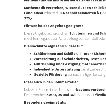
Mathematik verstehen, Wissenslücken schließen 
Ländledeal
erhältst du
5 Nachhilfeeinheiten à 1,
375,-
!
Für wen ist das Angebot geeignet?
Dieses Angebot richtet sich an
Schülerinnen und Sch
möchten – egal ob zur Aufarbeitung von Lernstoff od
Die Nachhilfe eignet sich ideal für:
Schülerinnen und Schüler,
die
mehr Sicherh
Vorbereitung auf Schularbeiten, Tests un
Auffrischung und Festigung mathematisc
Individuelle Unterstützung
bei aktuellen Unt
Gezielte Förderung
zur nachhaltigen Leistun
Ideal auch in den Sommerferien
Nutze die Ferien sinnvoll und starte
bestens vorbereit
Ferienwochen
KW 34, 35 und 36
besucht oder
flexib
Besonders geeignet als: