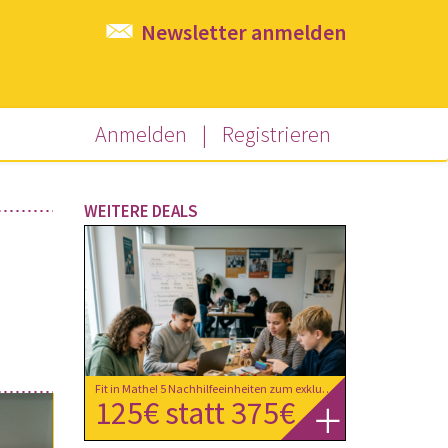
Newsletter anmelden
Anmelden
|
Registrieren
WEITERE DEALS
Fit in Mathe! 5 Nachhilfeeinheiten zum exklusiven Ländledeal-Preis um nur € 125,- statt € 375,- bei extra-Klasse in Dornbirn
125€ statt 375€