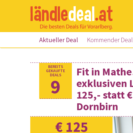
(current)
Aktueller Deal
Kommender Deal
BEREITS
Fit in Math
GEKAUFTE
DEALS
9
exklusiven 
125,- statt 
Dornbirn
€
125