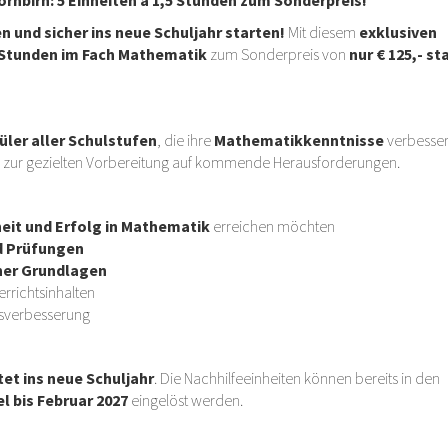
und sicher ins neue Schuljahr starten!
Mit diesem
exklusiven
5 Stunden im Fach Mathematik
zum Sonderpreis von
nur € 125,- st
üler aller Schulstufen
, die ihre
Mathematikkenntnisse
verbesse
er zur gezielten Vorbereitung auf kommende Herausforderungen.
eit und Erfolg in Mathematik
erreichen möchten
d Prüfungen
her Grundlagen
errichtsinhalten
gsverbesserung
et ins neue Schuljahr
. Die Nachhilfeeinheiten können bereits in den
el bis Februar 2027
eingelöst werden.