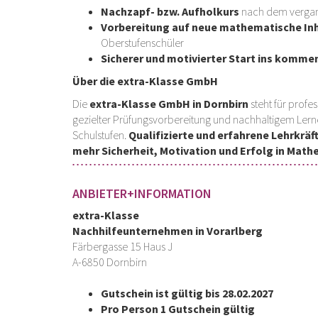
Nachzapf- bzw. Aufholkurs
nach dem vergan
Vorbereitung auf neue mathematische In
Oberstufenschüler
Sicherer und motivierter Start ins komme
Über die extra-Klasse GmbH
Die
extra-Klasse GmbH in Dornbirn
steht für profe
gezielter Prüfungsvorbereitung und nachhaltigem Lerne
Schulstufen.
Qualifizierte und erfahrene Lehrkräf
mehr Sicherheit, Motivation und Erfolg in Math
ANBIETER+INFORMATION
extra-Klasse
Nachhilfeunternehmen in Vorarlberg
Färbergasse 15 Haus J
A-6850 Dornbirn
Gutschein ist gültig bis 28.02.2027
Pro Person 1 Gutschein gültig