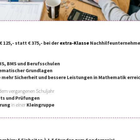
125,- statt € 375,- bei der
extra-Klasse
Nachhilfeunternehme
BHS, BMS und Berufsschulen
matischer Grundlagen
e
mehr Sicherheit und bessere Leistungen in Mathematik
errei
dem vergangenen Schuljahr
sts und Prüfungen
erung
in einer
Kleingruppe
rnbirn: 5 Einheiten à 1,5 Stunden zum Sonderpreis!