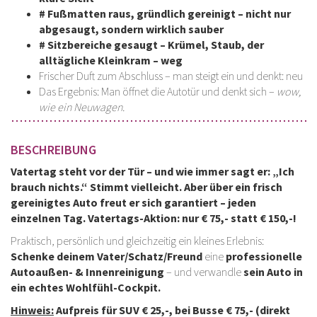
# Fußmatten raus, gründlich gereinigt – nicht nur
abgesaugt, sondern wirklich sauber
# Sitzbereiche gesaugt – Krümel, Staub, der
alltägliche Kleinkram – weg
Frischer Duft zum Abschluss – man steigt ein und denkt: neu
Das Ergebnis: Man öffnet die Autotür und denkt sich –
wow,
wie ein Neuwagen
.
BESCHREIBUNG
Vatertag steht vor der Tür – und wie immer sagt er: „Ich
brauch nichts.“
Stimmt vielleicht. Aber über ein frisch
gereinigtes Auto freut er sich garantiert – jeden
einzelnen Tag. Vatertags-Aktion: nur € 75,- statt € 150,-!
Praktisch, persönlich und gleichzeitig ein kleines Erlebnis:
Schenke deinem Vater/Schatz/Freund
eine
professionelle
Autoaußen- & Innenreinigung
– und verwandle
sein Auto in
ein echtes Wohlfühl-Cockpit.
Hinweis:
Aufpreis für SUV € 25,-, bei Busse € 75,- (direkt