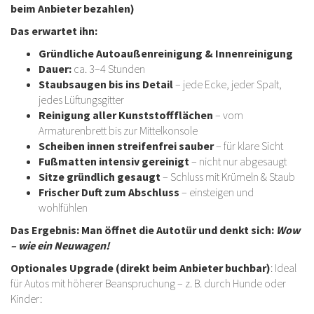
beim Anbieter bezahlen)
Das erwartet ihn:
Gründliche Autoaußenreinigung & Innenreinigung
Dauer:
ca. 3–4 Stunden
Staubsaugen bis ins Detail
– jede Ecke, jeder Spalt,
jedes Lüftungsgitter
Reinigung aller Kunststoffflächen
– vom
Armaturenbrett bis zur Mittelkonsole
Scheiben innen streifenfrei sauber
– für klare Sicht
Fußmatten intensiv gereinigt
– nicht nur abgesaugt
Sitze gründlich gesaugt
– Schluss mit Krümeln & Staub
Frischer Duft zum Abschluss
– einsteigen und
wohlfühlen
Das Ergebnis:
Man öffnet die Autotür und denkt sich:
Wow
– wie ein Neuwagen!
Optionales Upgrade (direkt beim Anbieter buchbar)
: Ideal
für Autos mit höherer Beanspruchung – z. B. durch Hunde oder
Kinder: