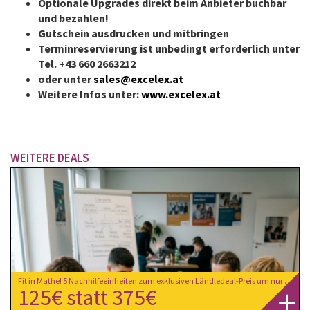
Optionale Upgrades direkt beim Anbieter buchbar
und bezahlen!
Gutschein ausdrucken und mitbringen
Terminreservierung ist unbedingt erforderlich unter
Tel.
+43 660 2663212
oder unter
sales@excelex.at
Weitere Infos unter:
www.excelex.at
WEITERE DEALS
Fit in Mathe! 5 Nachhilfeeinheiten zum exklusiven Ländledeal-Preis um nur € 125,- statt € 375,- bei extra-Klasse in Dornbirn
125€ statt 375€