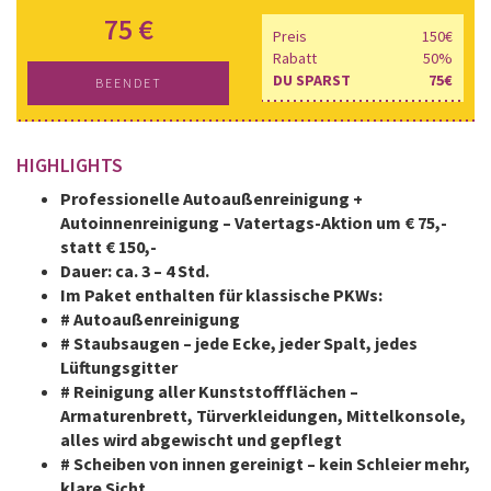
75 €
Preis
150€
Rabatt
50%
DU SPARST
75€
BEENDET
HIGHLIGHTS
Professionelle Autoaußenreinigung +
Autoinnenreinigung – Vatertags-Aktion um € 75,-
statt € 150,-
Dauer: ca. 3 – 4 Std.
Im Paket enthalten für klassische PKWs:
# Autoaußenreinigung
# Staubsaugen – jede Ecke, jeder Spalt, jedes
Lüftungsgitter
# Reinigung aller Kunststoffflächen –
Armaturenbrett, Türverkleidungen, Mittelkonsole,
alles wird abgewischt und gepflegt
# Scheiben von innen gereinigt – kein Schleier mehr,
klare Sicht