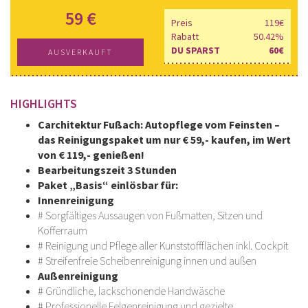
59 €
Preis
119€
Rabatt
50.42%
DU SPARST
60€
AUSVERKAUFT
HIGHLIGHTS
Carchitektur Fußach: Autopflege vom Feinsten –
das Reinigungspaket um nur € 59,- kaufen, im Wert
von € 119,- genießen!
Bearbeitungszeit 3 Stunden
Paket „Basis“ einlösbar für:
Innenreinigung
# Sorgfältiges Aussaugen von Fußmatten, Sitzen und
Kofferraum
# Reinigung und Pflege aller Kunststoffflächen inkl. Cockpit
# Streifenfreie Scheibenreinigung innen und außen
Außenreinigung
# Gründliche, lackschonende Handwäsche
# Professionelle Felgenreinigung und gezielte