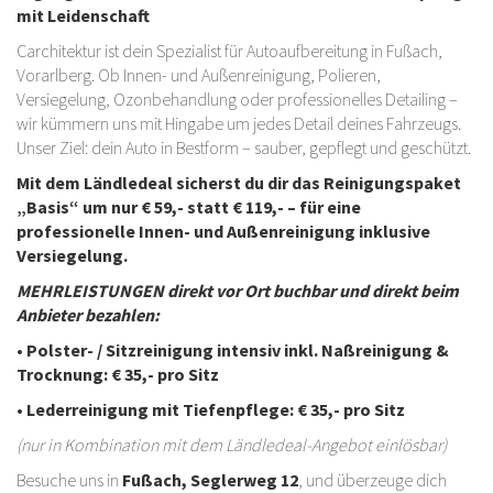
mit Leidenschaft
Carchitektur ist dein Spezialist für Autoaufbereitung in Fußach,
Vorarlberg. Ob Innen- und Außenreinigung, Polieren,
Versiegelung, Ozonbehandlung oder professionelles Detailing –
wir kümmern uns mit Hingabe um jedes Detail deines Fahrzeugs.
Unser Ziel: dein Auto in Bestform – sauber, gepflegt und geschützt.
Mit dem Ländledeal sicherst du dir das Reinigungspaket
„Basis“ um nur € 59,- statt € 119,- – für eine
professionelle Innen- und Außenreinigung inklusive
Versiegelung.
MEHRLEISTUNGEN direkt vor Ort buchbar und direkt beim
Anbieter bezahlen:
• Polster- / Sitzreinigung intensiv inkl. Naßreinigung &
Trocknung:
€ 35,- pro Sitz
• Lederreinigung mit Tiefenpflege:
€ 35,- pro Sitz
(nur in Kombination mit dem Ländledeal-Angebot einlösbar)
Besuche uns in
Fußach, Seglerweg 12
, und überzeuge dich